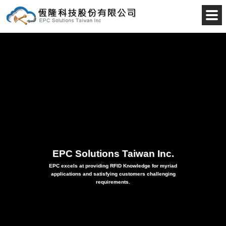
恆隆科
EPC Solutions Taiwan Inc.
EPC excels at providing RFID Knowledge for myriad
applications and satisfying customers challenging
requirements.