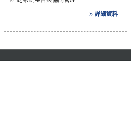
詳細資料
地址：300新竹市東區光復路2段2巷49-3號3F (德安一期C棟)
電話：03-5786361
傳真：03-5771491
EMAIL: julia@epcsi.com.tw