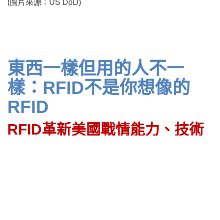
(圖片來源：US DoD)
東西一樣但用的人不一
樣：RFID不是你想像的
RFID
RFID革新美國戰情能力、技術
升級；美國領先全球！
1. DoD在武器儲存與庫存管理的做法：
RFID技術在軍火庫管理中的應用不僅提高了管理效率，還
強化了安全防護措施。