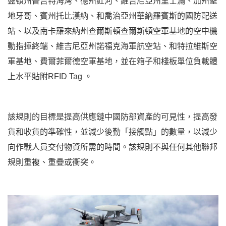
盛頓州普吉特海灣、德州紅河、維吉尼亞州里士滿、加州聖
地牙哥、賓州托比漢納、和喬治亞州華納羅賓斯的國防配送
站、以及南卡羅來納州查爾斯頓查爾斯頓空軍基地的空中機
動指揮終端、維吉尼亞州諾福克海軍航空站、和特拉維斯空
軍基地、費爾菲爾德空軍基地，並在箱子和棧板單位負載體
上水平貼附RFID Tag 。
該規則的目標是提高供應鏈中國防部資產的可見性，提高發
貨和收貨的準確性，並減少後勤「接觸點」的數量，以減少
向作戰人員交付物資所需的時間。該規則不與任何其他聯邦
規則重複、重疊或衝突。