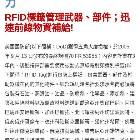
力
RFID標籤管理武器、部件；迅
速前線物資補給!
美國國防部(以下簡稱：DoD)獲得五角大廈授權，於2005
年 9 月 13 日發布的最終規則70 FR 53955；內容是計畫在3
年內，後勤指揮部需要使用被動式無線電射頻識別標籤(以
下簡稱：RFID Tag)進行包裝上標記；包含武器、部件及輔
助器械在內的其他物件。細部規則還包括要求承包商必須將
包裝有石油、潤滑油、油品、防腐劑、化學品、添加劑、建
築和阻隔材料以及醫療材料運送到喬治亞州奧爾巴尼、阿拉
巴馬州安尼斯頓、加州巴斯托、北卡羅來納州切里波因特、
俄亥俄州哥倫布、德州科珀斯克里斯蒂、猶他州希爾、佛羅
裡達州傑克遜維爾、俄克拉荷馬城、維吉尼亞州諾福克、華