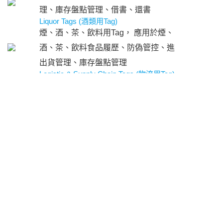
理、庫存盤點管理、借書、還書
Liquor Tags (酒類用Tag)
煙、酒、茶、飲料用Tag， 應用於煙、
酒、茶、飲料食品履歷、防偽管控、進
出貨管理、庫存盤點管理
Logistic & Supply Chain Tags (物流用Tag)
物流用Tag， 應用於物流紙箱、棧板，
進出貨管理、庫存盤點管理
Medical Tags (醫藥用Tag)
醫藥用Tag， 應用於藥品管理、醫療廢
棄物管控、管制藥物監控、藥品防偽
Metal Tags (金屬用Tag)
金屬物品用Tag， 應用於金屬物品如模
具資產管理、進出貨管理、庫存盤點管
理
Gas Cylinder Tags (氣瓶及瓦斯鋼瓶用
Tag)
氣瓶及瓦斯鋼瓶用Tag， 應用於瓦斯鋼